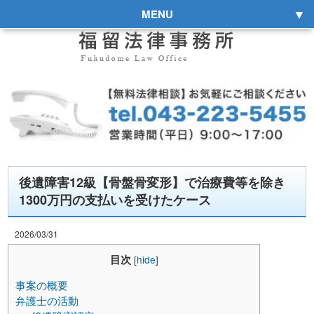
MENU
後遺障害12級【骨盤骨変形】で治療費等を除き
1300万円の支払いを受けたケース
2026/03/31
目次
[
hide
]
事案の概要
弁護士の活動