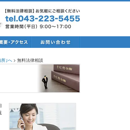
所｣へ
>
無料法律相談
相
保